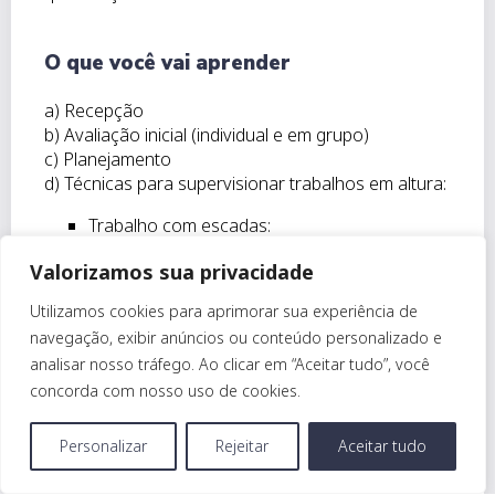
O que você vai aprender
a) Recepção
b) Avaliação inicial (individual e em grupo)
c) Planejamento
d) Técnicas para supervisionar trabalhos em altura:
Trabalho com escadas:
Aspectos ergonômicos;
Valorizamos sua privacidade
Inspeção e armazenamento;
Amarração de cordas fixas (içamento e
Utilizamos cookies para aprimorar sua experiência de
amarração ao poste);
navegação, exibir anúncios ou conteúdo personalizado e
Transporte de escadas.
analisar nosso tráfego. Ao clicar em “Aceitar tudo”, você
Trabalho com cordas:
concorda com nosso uso de cookies.
Nó de porco, nó paulista reforçado, corrente
simples, corrente dupla, nó de marinheiro.
Precisa de ajuda?
Chame
Uso do cinto paraquedista, trava quedas,
Personalizar
Rejeitar
Aceitar tudo
aqui.
talabarte de posicionamento:
Ajustes, modo de vestir, partes componentes,